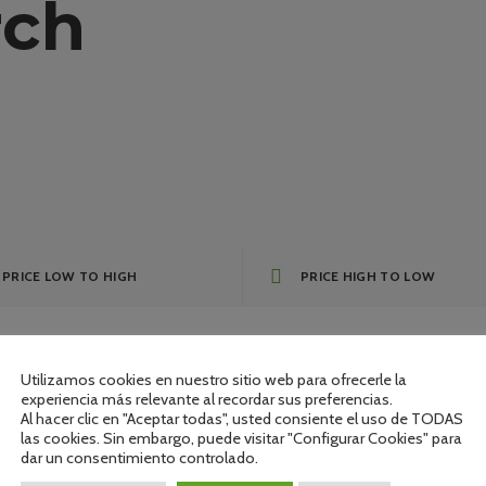
rch
PRICE LOW TO HIGH
PRICE HIGH TO LOW
Utilizamos cookies en nuestro sitio web para ofrecerle la
experiencia más relevante al recordar sus preferencias.
 tradición
Al hacer clic en "Aceptar todas", usted consiente el uso de TODAS
las cookies. Sin embargo, puede visitar "Configurar Cookies" para
dar un consentimiento controlado.