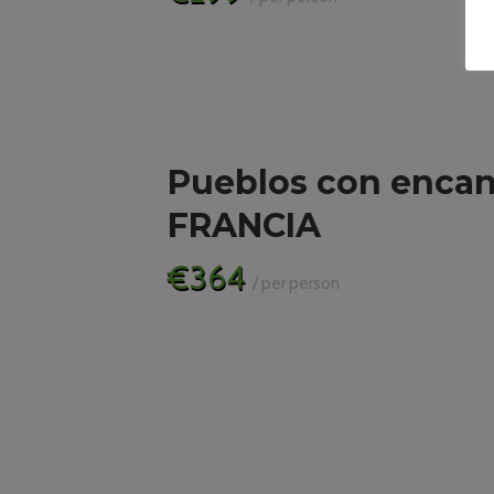
Pueblos con enca
FRANCIA
€364
/ per person