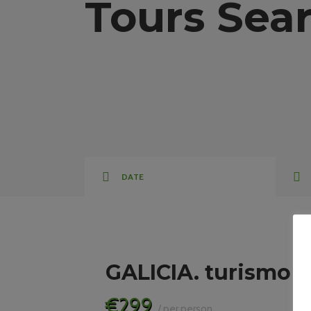
Tours Sea
DATE
GALICIA. turismo y
€299
/ per person