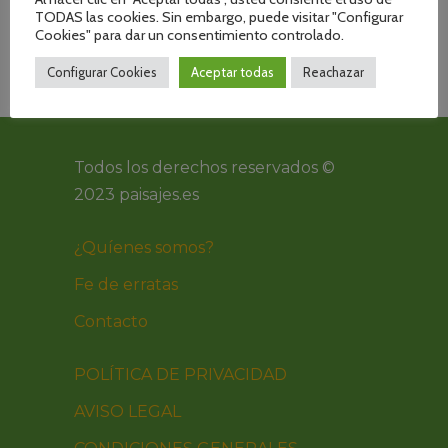
TODAS las cookies. Sin embargo, puede visitar "Configurar
Cookies" para dar un consentimiento controlado.
Configurar Cookies
Aceptar todas
Reachazar
Todos los derechos reservados ©
2023 paisajes.es
¿Quíenes somos?
Fe de erratas
Contacto
POLÍTICA DE PRIVACIDAD
AVISO LEGAL